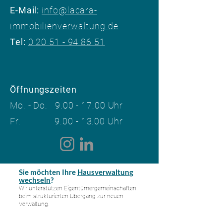
​E-Mail:
info@lacara-
immobilienverwaltung.de
Tel:
0 20 51 - 94 86 51
Öffnungszeiten
Mo. - Do.
9.00 - 17.00
Uhr
Fr.
9.00 - 13.00
Uhr​
Sie möchten Ihre
Hausverwaltung
wechseln
​?
Wir unterstützen Eigentümergemeinschaften
beim strukturierten Übergang zur neuen
Verwaltung.
Hausverwaltung in: