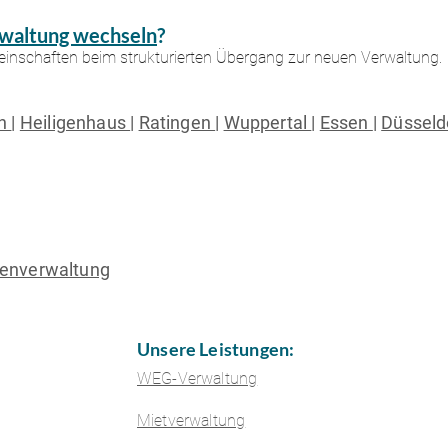
waltung wechseln
​?
inschaften beim strukturierten Übergang zur neuen Verwaltung.
nn
|
Heiligenhaus
|
Ratingen
|
Wuppertal
|
Essen
|
Düsseld
ienverwaltung
Unsere Leistungen:
WEG-Verwaltung
Mietverwaltung