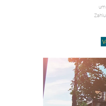
um 
Zahlu
V