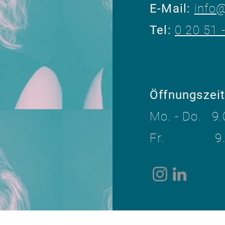
​E-Mail:
info
Tel:
0 20 51 
Öffnungszei
Mo. - Do. 9.
Fr. 9.00 -