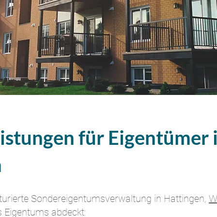
istungen für Eigentümer 
n
kturierte Sondereigentumsverwaltung in Hattingen,
W
es Eigentums abdeckt: