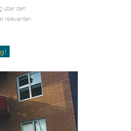
g über den
r relevanten
ng!