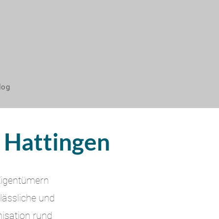
log
 Hattingen
 Eigentümern
lässliche und
isation rund