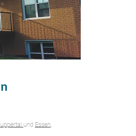
in
uppertal
und
Essen
,