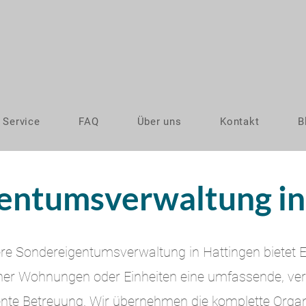
Service
FAQ
Über uns
Kontakt
B
entumsverwaltung in
re Sondereigentumsverwaltung in Hattingen
bietet
ner Wohnungen oder Einheiten eine umfassende, ver
iente Betreuung. Wir übernehmen die komplette Organ