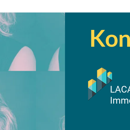
Kon
LAC
Immo