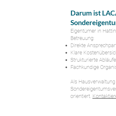
Darum ist LAC
Sondereigentu
Eigentümer in
Hatti
Betreuung:
Direkte Ansprechpar
Klare Kostenübersi
Strukturierte Abläuf
Fachkundige Organisa
Als Hausverwaltung 
Sondereigentumsverw
orientiert.
Kontaktie