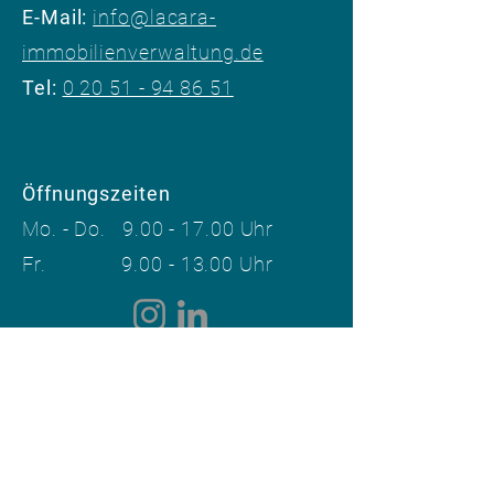
​E-Mail:
info@lacara-
immobilienverwaltung.de
Tel:
0 20 51 - 94 86 51
Öffnungszeiten
Mo. - Do.
9.00 - 17.00
Uhr
Fr.
9.00 - 13.00
Uhr​
Sie möchten Ihre
Hausverwaltung
wechseln
​?
Wir unterstützen Eigentümergemeinschaften
beim strukturierten Übergang zur neuen
Verwaltung.
Hausverwaltung in: